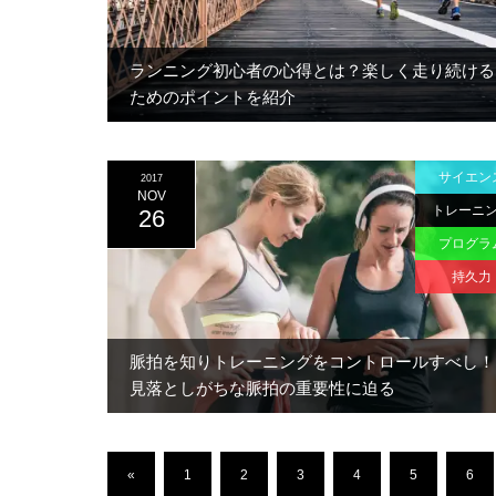
ランニング初心者の心得とは？楽しく走り続ける
ためのポイントを紹介
サイエン
2017
NOV
トレーニ
26
プログラ
持久力
脈拍を知りトレーニングをコントロールすべし！
見落としがちな脈拍の重要性に迫る
«
1
2
3
4
5
6