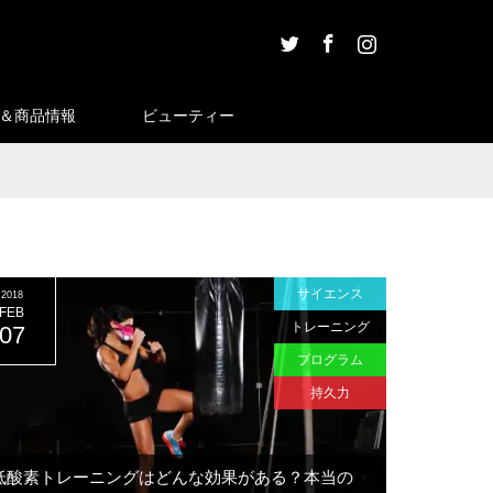
Twitter
Facebook
Instagram
＆商品情報
ビューティー
サイエンス
2018
FEB
トレーニング
07
プログラム
持久力
低酸素トレーニングはどんな効果がある？本当の