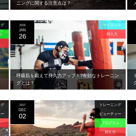
ニングに関する注意点は？
ング
サイエンス
2018
JAN
ム
持久力
26
呼吸筋を鍛えて持久力アップ！?有効なトレーニン
グとは？
ング
トレーニング
2017
DEC
ィー
ビューティー
02
プログラム
持久力