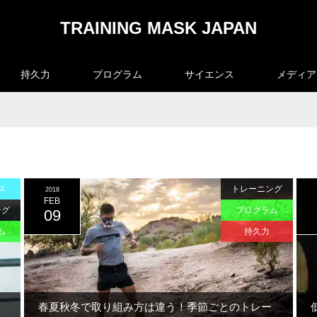
TRAINING MASK JAPAN
持久力
プログラム
サイエンス
メディア
ス
トレーニング
2018
FEB
ング
プログラム
09
ム
持久力
春夏秋冬で取り組み方は違う！季節ごとのトレー