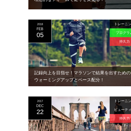
トレーニ
2018
FEB
プログラ
05
持久力
記録向上を目指せ！マラソンで結果を出すための
ウォーミングアップとペース配分！
トレーニ
2017
DEC
ビューテ
22
持久力