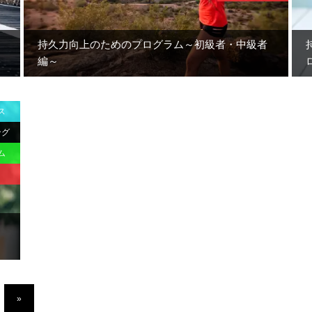
持久力向上のためのプログラム～初級者・中級者
編～
ス
ング
ム
»