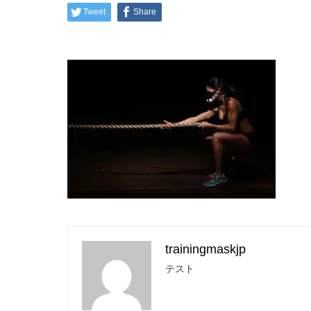
Tweet
Share
trainingmaskjp
テスト