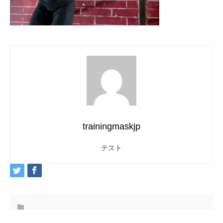
trainingmaskjp
テスト