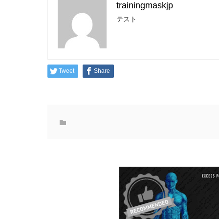
trainingmaskjp
テスト
Tweet
Share