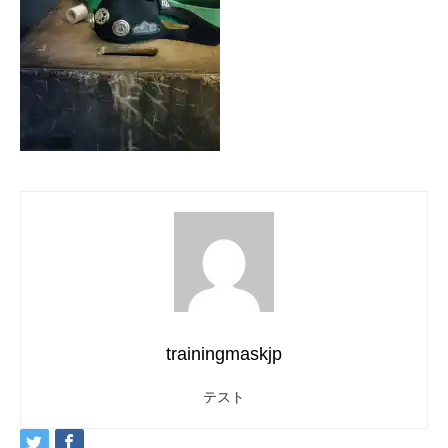
trainingmaskjp
テスト