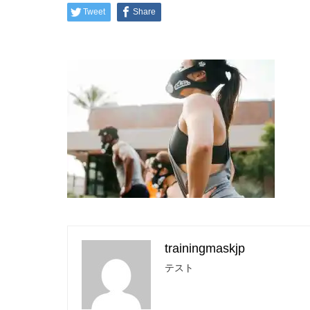
Tweet
Share
trainingmaskjp
テスト