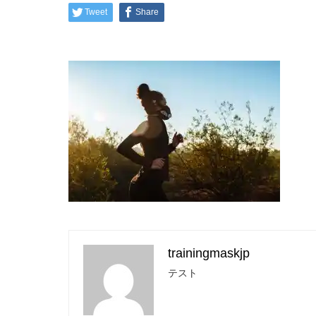
Tweet
Share
trainingmaskjp
テスト