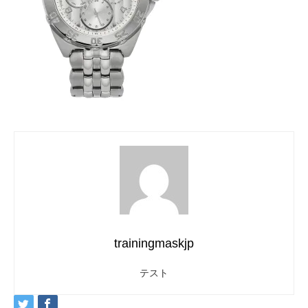
trainingmaskjp
テスト