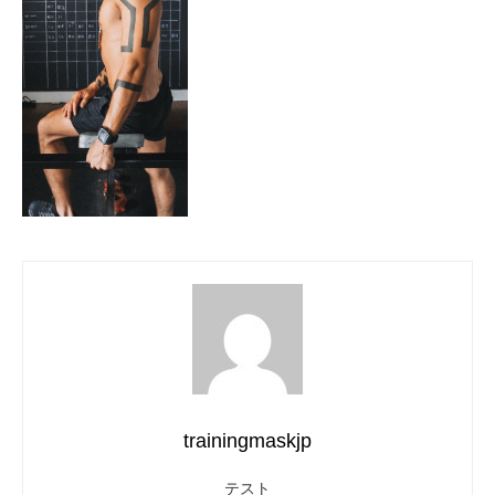
trainingmaskjp
テスト