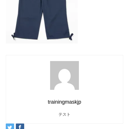
trainingmaskjp
テスト