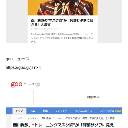
gooニュース
https://goo.gl/jTnxit