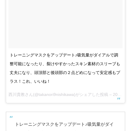
トレーニングマスクをアップデート♪吸気量がダイアルで調
整可能になったり、裂けやすかったスキン素材のスリーブも
丈夫になり、頭頂部と後頭部の２点どめになって安定感もプ
ラス！これ、いいね！
西川貴教さん(@takanori9nishikawa)がシェアした投稿 –
2017 10月 2 6:02午前 PDT
トレーニングマスクをアップデート♪吸気量がダイ