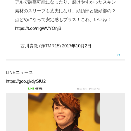
アルで調整可能になったり、裂けやすかったスキン
素材のスリーブも丈夫になり、頭頂部と後頭部の２
点どめになって安定感もプラス！これ、いいね！
https://t.co/nIgWVYOnjB
— 西川貴教 (@TMR15)
2017年10月2日
LINEニュース
https://goo.gl/dySfU2