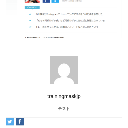
trainingmaskjp
テスト