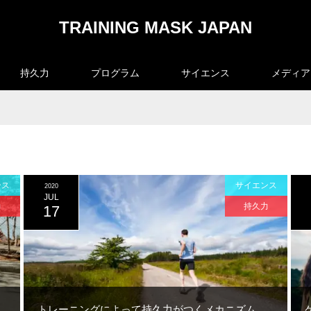
TRAINING MASK JAPAN
持久力
プログラム
サイエンス
メディア
ンス
サイエンス
2020
JUL
力
持久力
17
トレーニングによって持久力がつくメカニズム